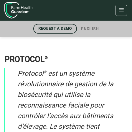
Skip
to
content
ENGLISH
REQUEST A DEMO
PROTOCOL
®
Protocol
est un système
®
révolutionnaire de gestion de la
biosécurité qui utilise la
reconnaissance faciale pour
contrôler l’accès aux bâtiments
d’élevage. Le système tient